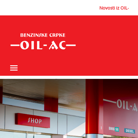
Skip
Novosti iz OIL-AC:
to
content
Toggle main menu visibility