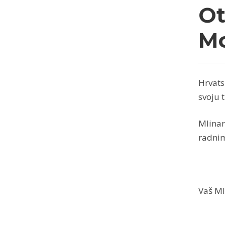
Ot
Mo
Hrvats
svoju 
Mlinar
radnim
Vaš Ml