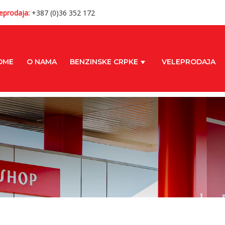
eprodaja:
+387 (0)36 352 172
OME
O NAMA
BENZINSKE CRPKE
VELEPRODAJA
+